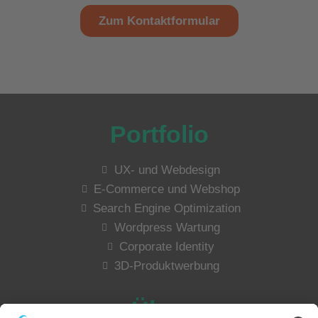
Zum Kontaktformular
Portfolio
UX- und Webdesign
E-Commerce und Webshop
Search Engine Optimization
Wordpress Wartung
Corporate Identity
3D-Produktwerbung
Über