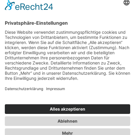
Über mich
Impressum
Datenschutz
Kontakt
Oliver Chiappa
Karlsbader Platz 16
65197 Wiesbaden